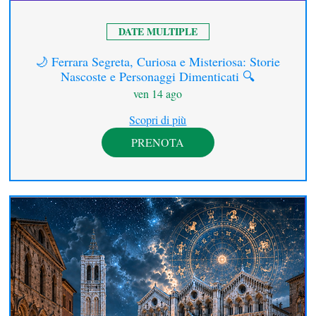
DATE MULTIPLE
🌙 Ferrara Segreta, Curiosa e Misteriosa: Storie
Nascoste e Personaggi Dimenticati 🔍
ven 14 ago
Scopri di più
PRENOTA