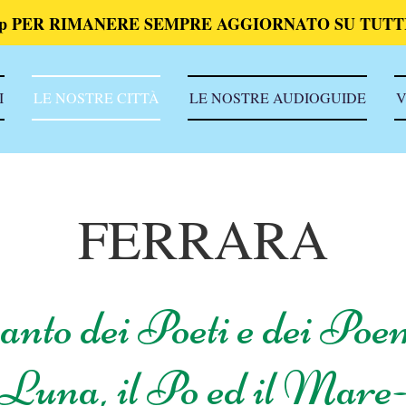
p PER RIMANERE SEMPRE AGGIORNATO SU TUTTI
I
LE NOSTRE CITTÀ
LE NOSTRE AUDIOGUIDE
V
FERRARA
nto dei Poeti e dei Poemi
Luna, il Po ed il Mare