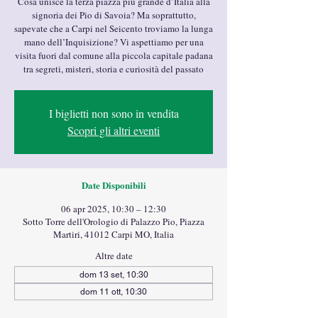
Cosa unisce la terza piazza più grande d’Italia alla
signoria dei Pio di Savoia? Ma soprattutto,
sapevate che a Carpi nel Seicento troviamo la lunga
mano dell’Inquisizione? Vi aspettiamo per una
visita fuori dal comune alla piccola capitale padana
tra segreti, misteri, storia e curiosità del passato
I biglietti non sono in vendita
Scopri gli altri eventi
Date Disponibili
06 apr 2025, 10:30 – 12:30
Sotto Torre dell'Orologio di Palazzo Pio, Piazza
Martiri, 41012 Carpi MO, Italia
Altre date
dom 13 set, 10:30
dom 11 ott, 10:30