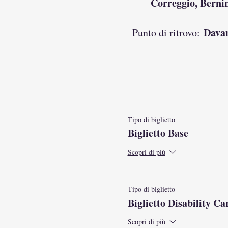
Correggio, Bernini
Davan
Punto di ritrovo:
Tutte le n
Tipo di biglietto
Necessario arrivare 10 
Biglietto Base
Scopri di più
Percorso privo di b
Tipo di biglietto
Biglietto Disability Ca
Scopri di più