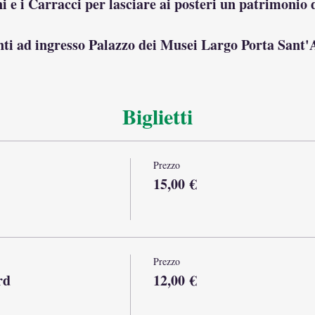
 e i Carracci per lasciare ai posteri un patrimonio d
ti ad ingresso Palazzo dei Musei Largo Porta Sant'
90 minuti
Durata del tour:
Biglietti
ostre visite guidate sono condotte da guide turistiche co
Prezzo
minuti prima dell'inizio del tour. Le visite iniziano co
15,00 €
arriere architettoniche, accessibile anche a persone con
Prezzo
rd
12,00 €