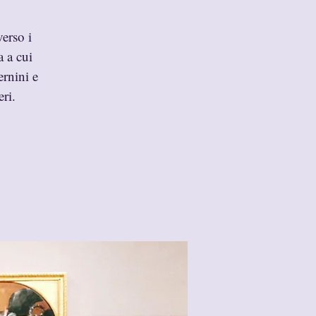
erso i
a a cui
ernini e
eri.