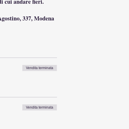
i cui andare fieri.
Agostino, 337, Modena
n patentino
Vendita terminata
n la massima puntualità.
 disabilità motorie.
Vendita terminata