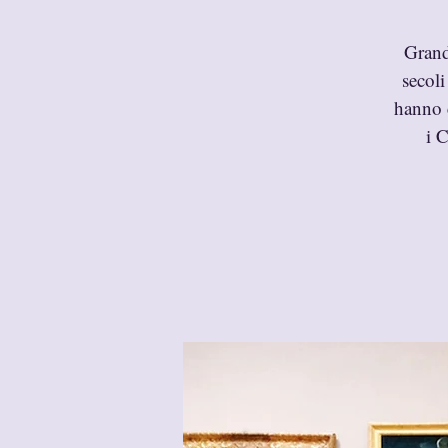
Grand
secoli
hanno c
i C