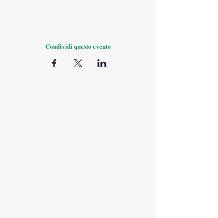
Tutte le nostre visite guidate sono condotte da
guide turistiche con patentino.
Necessario arrivare 10 minuti prima dell'inizio del
tour. Le visite iniziano con la massima puntualità.
Condividi questo evento