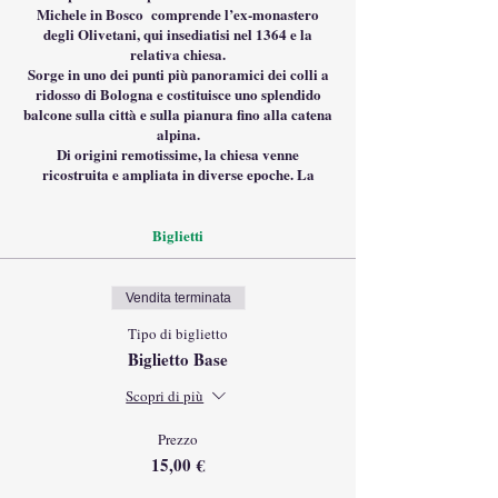
Michele in Bosco comprende l’ex-monastero
degli Olivetani, qui insediatisi nel 1364 e la
relativa chiesa.
Sorge in uno dei punti più panoramici dei colli a
ridosso di Bologna e costituisce uno splendido
balcone sulla città e sulla pianura fino alla catena
alpina.
Di origini remotissime, la chiesa venne
ricostruita e ampliata in diverse epoche. La
particolare posizione ha fatto sì che, dopo le
soppressioni napoleoniche il complesso fosse
usato per i più diversi scopi. Prima caserma e poi
Biglietti
prigione, divenne in seguito villa per il Legato
Pontificio e più tardi residenza per il Re d'Italia.
Poco prima della sua morte, nel 1880, il professor
Vendita terminata
Rizzoli lo donò alla Provincia perché fosse
adibito a sede di un ospedale ortopedico con la
Tipo di biglietto
clausola che tutto il patrimonio storico e artistico
Biglietto Base
del monastero e della chiesa fosse conservato in
laddove si trovava in perpetuo.
Scopri di più
È quindi grazie al prof. Rizzoli se è possibile
ancora oggi visitare la splendida chiesa con
Prezzo
annessa sacrestia ricchissime di opere d’arte, il
15,00 €
grandioso dormitorio noto come il
“Cannocchiale”, il chiostro ottagonale, il