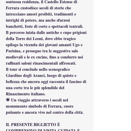
sontuosa residenza, il Castello Estense di 
Ferrara custodisce secoli di storie che 
intrecciano amori proibiti, tradimenti e 
intrighi di potere, ma anche sfarzosi 
banchetti, feste di corte e spettacoli teatrali.
Il percorso inizia dalle antiche e cupe prigioni 
della Torre dei Leoni, dove ebbe tragico 
epilogo la vicenda dei giovani amanti Ugo e 
Parisina, e prosegue tra le suggestive sale 
medievali e le ex cucine, fino a condurre nei 
raffinati saloni rinascimentali affrescati.
Il tour si conclude nello scenografico 
Giardino degli Aranci, luogo di quiete e 
bellezza che ancora oggi racconta il fascino di 
una corte tra le più splendide del 
Rinascimento italiano.
🌟 Un viaggio attraverso i secoli nel 
monumento simbolo di Ferrara, cuore 
pulsante e ancora vivo nel centro della città.
IL PRESENTE BIGLIETTO È 
COMPRENSIVO DI VISITA GUIDATA E 