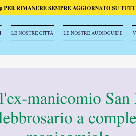
p PER RIMANERE SEMPRE AGGIORNATO SU TUTTI
I
LE NOSTRE CITTÀ
LE NOSTRE AUDIOGUIDE
V
ll'ex-manicomio San
lebbrosario a compl