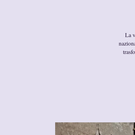
La v
naziona
trasf