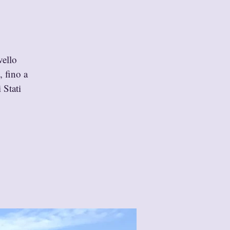
vello
, fino a
 Stati