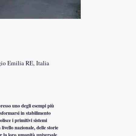
io Emilia RE, Italia
presso uno degli esempi più 
asformarsi in stabilimento 
sce i primitivi sistemi 
livello nazionale, delle storie 
er la loro umanità universale 