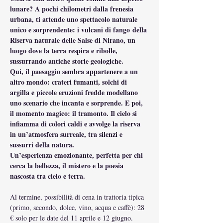
lunare? A pochi chilometri dalla frenesia 
urbana, ti attende uno spettacolo naturale 
unico e sorprendente: i vulcani di fango della 
Riserva naturale delle Salse di Nirano, un 
luogo dove la terra respira e ribolle, 
sussurrando antiche storie geologiche.
Qui, il paesaggio sembra appartenere a un 
altro mondo: crateri fumanti, solchi di 
argilla e piccole eruzioni fredde modellano 
uno scenario che incanta e sorprende. E poi, 
il momento magico: il tramonto. Il cielo si 
infiamma di colori caldi e avvolge la riserva 
in un’atmosfera surreale, tra silenzi e 
sussurri della natura.
Un’esperienza emozionante, perfetta per chi 
cerca la bellezza, il mistero e la poesia 
nascosta tra cielo e terra.
Al termine, possibilità di cena in trattoria tipica 
(primo, secondo, dolce, vino, acqua e caffè): 28 
€ solo per le date del 11 aprile e 12 giugno.