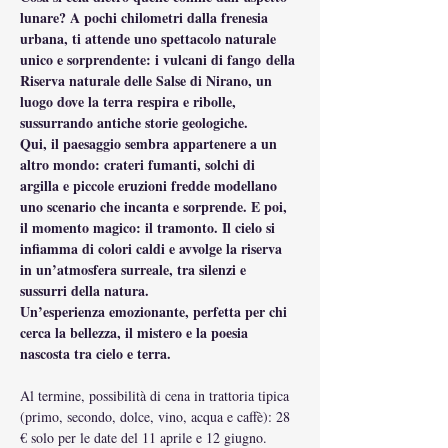
lunare? A pochi chilometri dalla frenesia 
urbana, ti attende uno spettacolo naturale 
unico e sorprendente: i vulcani di fango della 
Riserva naturale delle Salse di Nirano, un 
luogo dove la terra respira e ribolle, 
sussurrando antiche storie geologiche.
Qui, il paesaggio sembra appartenere a un 
altro mondo: crateri fumanti, solchi di 
argilla e piccole eruzioni fredde modellano 
uno scenario che incanta e sorprende. E poi, 
il momento magico: il tramonto. Il cielo si 
infiamma di colori caldi e avvolge la riserva 
in un’atmosfera surreale, tra silenzi e 
sussurri della natura.
Un’esperienza emozionante, perfetta per chi 
cerca la bellezza, il mistero e la poesia 
nascosta tra cielo e terra.
Al termine, possibilità di cena in trattoria tipica 
(primo, secondo, dolce, vino, acqua e caffè): 28 
€ solo per le date del 11 aprile e 12 giugno.