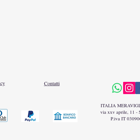
icy
Contatti
ITALIA MERAVIG
via xxv aprile, 11 -
P.iva IT 0309