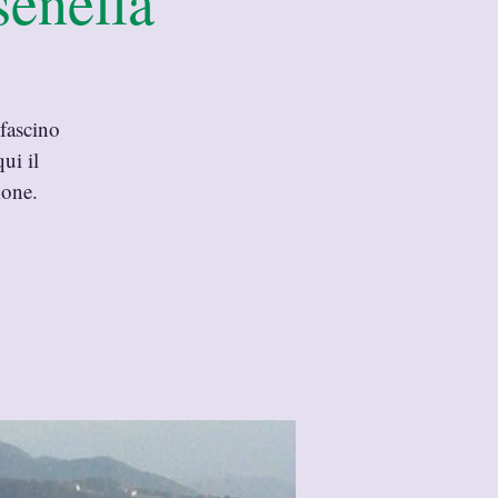
senella
 fascino
ui il
ione.