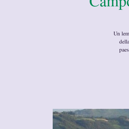
Campot
Un lemb
dell
paes