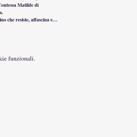
Contessa Matilde di 
a.
ino che resiste, affascina e…
kie funzionali.