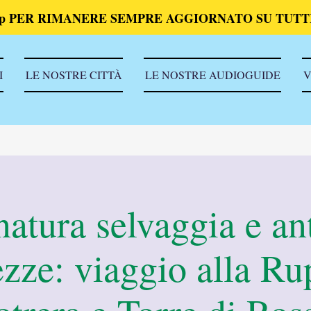
p PER RIMANERE SEMPRE AGGIORNATO SU TUTTI
I
LE NOSTRE CITTÀ
LE NOSTRE AUDIOGUIDE
V
natura selvaggia e an
ezze: viaggio alla Ru