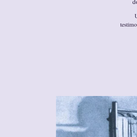
d
U
testimo