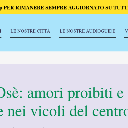
p PER RIMANERE SEMPRE AGGIORNATO SU TUTTI
I
LE NOSTRE CITTÀ
LE NOSTRE AUDIOGUIDE
V
sè: amori proibiti e
 nei vicoli del centr