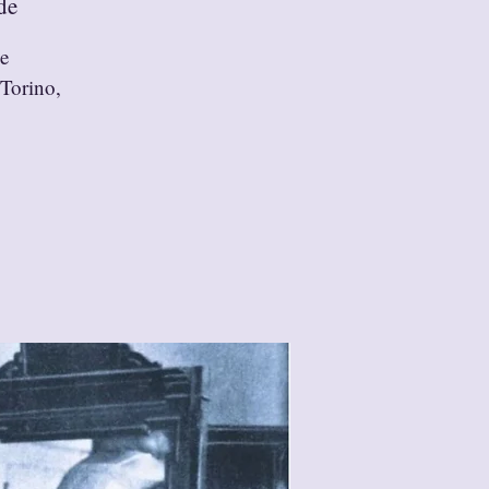
de
 e
 Torino,