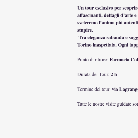
Un tour esclusivo per scoprire 
affascinanti, dettagli d’arte 
sveleremo l’anima più autenti
stupire.
 Tra eleganza sabauda e suggestioni d’altri tempi, scopriremo curiosità, aneddoti e simboli nascosti che raccontano una 
Torino inaspettata. Ogni tapp
Farmacia Coll
Punto di ritrovo: 
2 h
Durata del Tour: 
via Lagrang
Termine del tour: 
Tutte le nostre visite guidate s