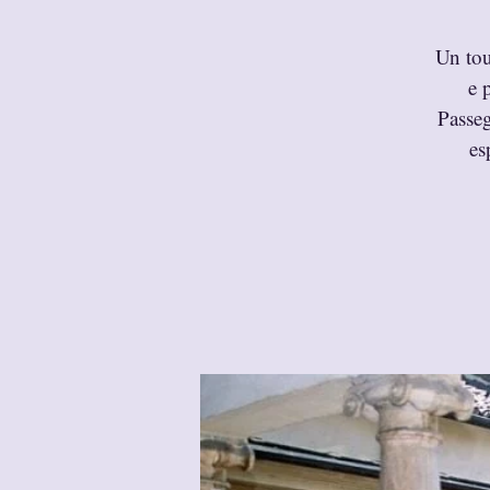
Un tou
e 
Passeg
es