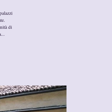
palazzi
te.
nità di
...