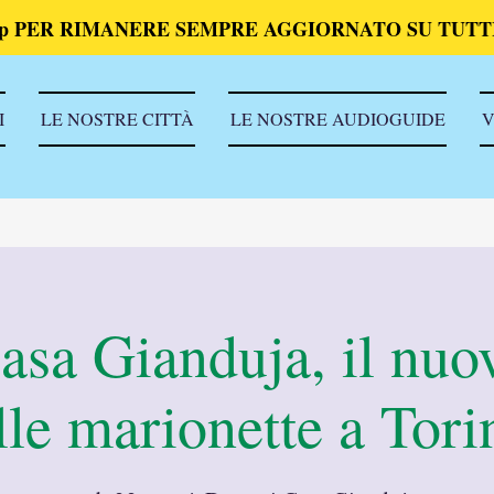
p PER RIMANERE SEMPRE AGGIORNATO SU TUTTI
I
LE NOSTRE CITTÀ
LE NOSTRE AUDIOGUIDE
V
asa Gianduja, il nu
lle marionette a Tori