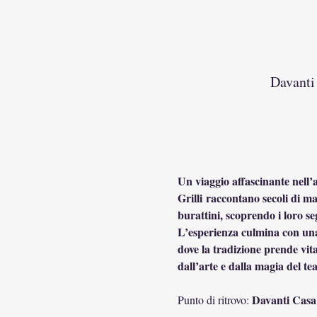
Davanti 
Un viaggio affascinante nell’a
Grilli raccontano secoli di m
burattini, scoprendo i loro seg
L’esperienza culmina con una 
dove la tradizione prende vita
dall’arte e dalla magia del te
 Davanti Casa 
Punto di ritrovo: