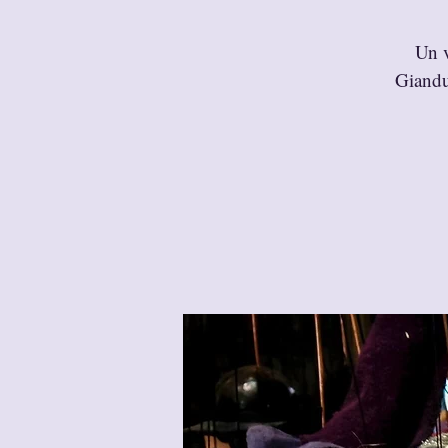
Un v
Gianduj