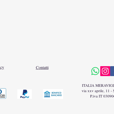
icy
Contatti
ITALIA MERAVIG
via xxv aprile, 11 -
P.iva IT 0309