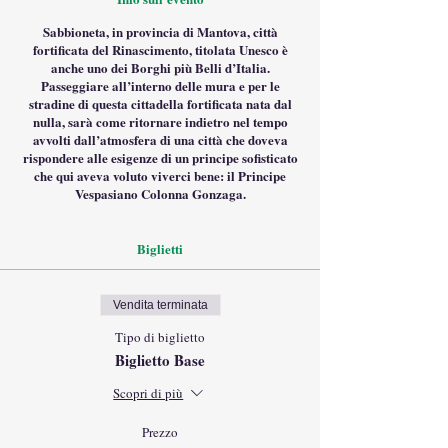
Sabbioneta, in provincia di Mantova, città
fortificata del Rinascimento, titolata Unesco è
anche uno dei Borghi più Belli d’Italia.
Passeggiare all’interno delle mura e per le
stradine di questa cittadella fortificata nata dal
nulla, sarà come ritornare indietro nel tempo
avvolti dall’atmosfera di una città che doveva
rispondere alle esigenze di un principe sofisticato
che qui aveva voluto viverci bene: il Principe
Vespasiano Colonna Gonzaga.
Teatro all'Antica, Piazza D'Armi,
Visiteremo:
Biglietti
Galleria degli Antichi (interno), Palazzo
Giardino (interno), Palazzo Ducale (interno),
Chiesa dell'Incoronata (interno), Sinagoga
(interno)
Vendita terminata
Tipo di biglietto
A questo biglietto per la visita guidata è da
aggiungere il biglietto per l'entrata a Sabbioneta
Biglietto Base
di 12€ per adulti (numero minimo 20
Scopri di più
partecipanti)
6€ ridotto studenti dai 13 fino ai 18 anni
Gratuito per ragazzi fino ai 13 anni
Prezzo