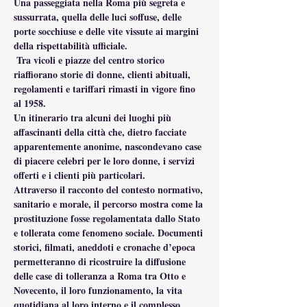
Una passeggiata nella Roma più segreta e 
sussurrata, quella delle luci soffuse, delle 
porte socchiuse e delle vite vissute ai margini 
della rispettabilità ufficiale.
 Tra vicoli e piazze del centro storico 
riaffiorano storie di donne, clienti abituali, 
regolamenti e tariffari rimasti in vigore fino 
al 1958.
Un itinerario tra alcuni dei luoghi più 
affascinanti della città che, dietro facciate 
apparentemente anonime, nascondevano case 
di piacere celebri per le loro donne, i servizi 
offerti e i clienti più particolari.
Attraverso il racconto del contesto normativo, 
sanitario e morale, il percorso mostra come la 
prostituzione fosse regolamentata dallo Stato 
e tollerata come fenomeno sociale. Documenti 
storici, filmati, aneddoti e cronache d’epoca 
permetteranno di ricostruire la diffusione 
delle case di tolleranza a Roma tra Otto e 
Novecento, il loro funzionamento, la vita 
quotidiana al loro interno e il complesso 