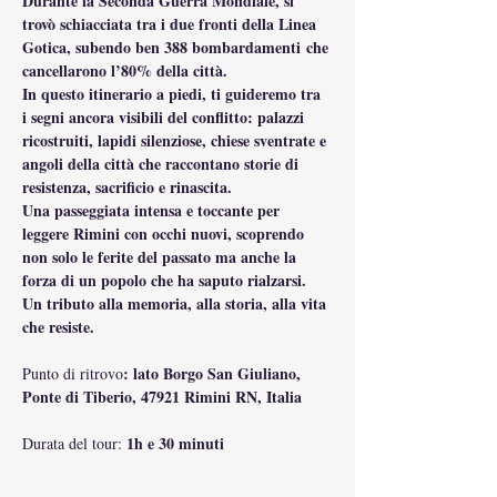
Durante la Seconda Guerra Mondiale, si 
trovò schiacciata tra i due fronti della Linea 
Gotica, subendo ben 388 bombardamenti che 
cancellarono l’80% della città.
In questo itinerario a piedi, ti guideremo tra 
i segni ancora visibili del conflitto: palazzi 
ricostruiti, lapidi silenziose, chiese sventrate e 
angoli della città che raccontano storie di 
resistenza, sacrificio e rinascita.
Una passeggiata intensa e toccante per 
leggere Rimini con occhi nuovi, scoprendo 
non solo le ferite del passato ma anche la 
forza di un popolo che ha saputo rialzarsi.
Un tributo alla memoria, alla storia, alla vita 
che resiste.
: lato Borgo San Giuliano, 
Punto di ritrovo
Ponte di Tiberio, 47921 Rimini RN, Italia
1h e 30 minuti
Durata del tour: 