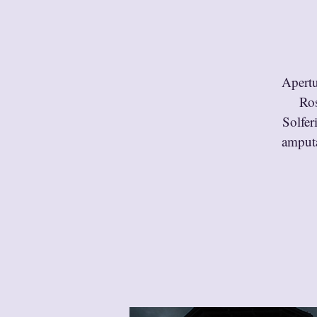
Apertu
Ros
Solfer
amputa