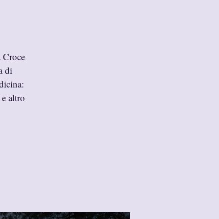
a Croce
a di
dicina:
e altro