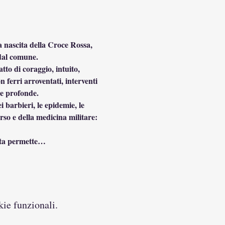
a nascita della Croce Rossa, 
 dal comune.
tto di coraggio, intuito, 
 ferri arroventati, interventi 
re profonde.
barbieri, le epidemie, le 
orso e della medicina militare: 
sita permette…
kie funzionali.