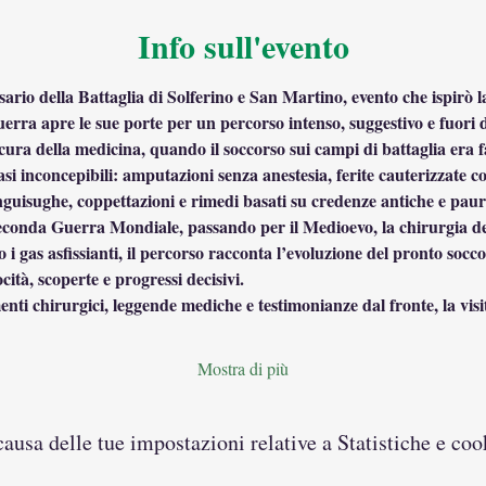
Info sull'evento
ario della Battaglia di Solferino e San Martino, evento che ispirò l
erra apre le sue porte per un percorso intenso, suggestivo e fuori
cura della medicina, quando il soccorso sui campi di battaglia era fa
si inconcepibili: amputazioni senza anestesia, ferite cauterizzate con
sanguisughe, coppettazioni e rimedi basati su credenze antiche e pau
onda Guerra Mondiale, passando per il Medioevo, la chirurgia dei 
o i gas asfissianti, il percorso racconta l’evoluzione del pronto socc
ocità, scoperte e progressi decisivi.
enti chirurgici, leggende mediche e testimonianze dal fronte, la vi
Mostra di più
usa delle tue impostazioni relative a Statistiche e coo