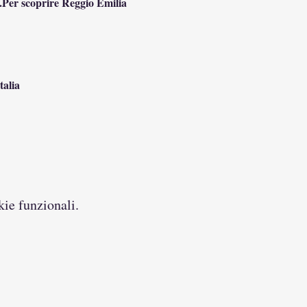
o.Per scoprire Reggio Emilia 
talia
kie funzionali.