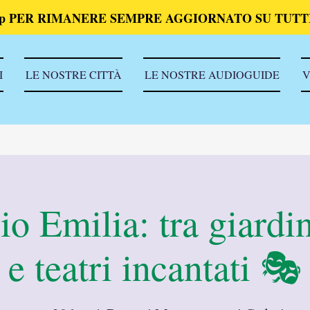
p PER RIMANERE SEMPRE AGGIORNATO SU TUTTI
I
LE NOSTRE CITTÀ
LE NOSTRE AUDIOGUIDE
V
o Emilia: tra giardin
e teatri incantati 🎭