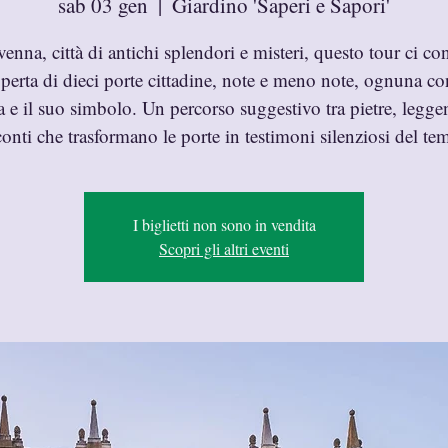
sab 03 gen
  |  
Giardino 'Saperi e Sapori'
enna, città di antichi splendori e misteri, questo tour ci co
operta di dieci porte cittadine, note e meno note, ognuna co
ia e il suo simbolo. Un percorso suggestivo tra pietre, legge
conti che trasformano le porte in testimoni silenziosi del te
I biglietti non sono in vendita
Scopri gli altri eventi