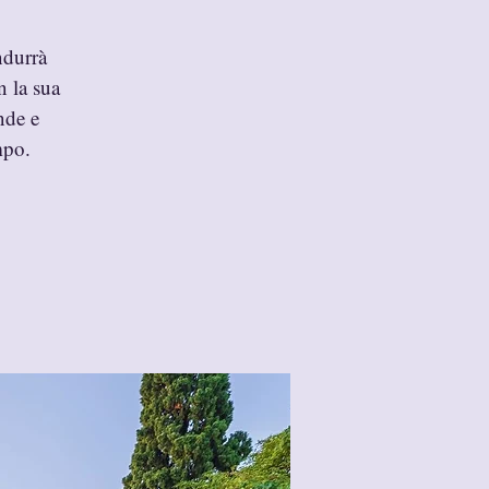
ndurrà
n la sua
nde e
mpo.