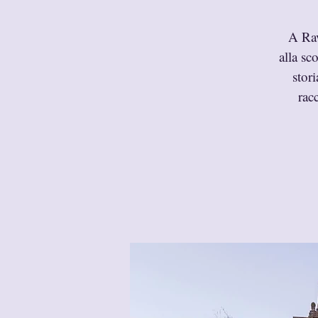
A Rav
alla sc
stor
rac