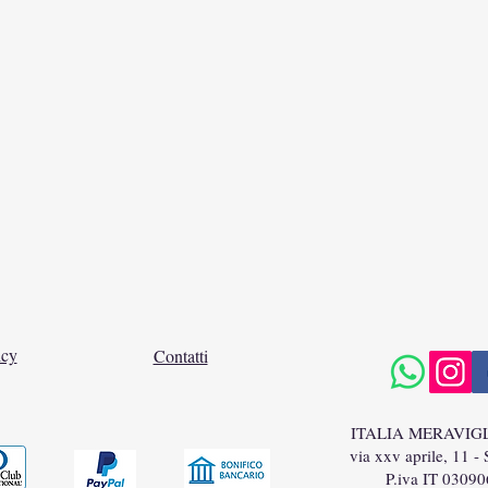
icy
Contatti
ITALIA MERAVIG
via xxv aprile, 11 -
P.iva IT 0309