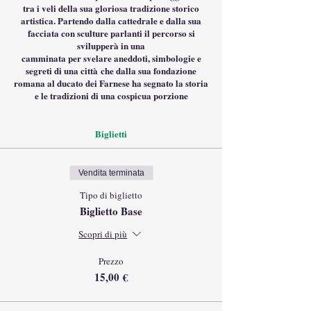
tra i veli della sua gloriosa tradizione storico
artistica. Partendo dalla cattedrale e dalla sua
facciata con sculture parlanti il percorso si
svilupperà in una
camminata per svelare aneddoti, simbologie e
segreti di una città che dalla sua fondazione
romana al ducato dei Farnese ha segnato la storia
e le tradizioni di una cospicua porzione
dell'Italia.
Per scovare aneddoti, segreti e conoscere da
vicino celebri opere d’arte attraverseremo i
Biglietti
maggiori punti d’ interesse della città.
: la prigione della torre
Luoghi che conosceremo
Vendita terminata
campanaria, i segreti della cattedrale tra interno
Tipo di biglietto
ed esterno, i putti imbronciati , i cavalli farnesiani
e i loro strani zoccoli , i bassorilievi del Mochi e
Biglietto Base
Stendhal, il calendario celeste perpetuo, le due
facciate di
Scopri di più
palazzo gotico, pezzi di palazzo farnese in piazza
duomo, l'albergo dove alloggiava Verdi, lo
Prezzo
splendido portale di palazzo Lanzi, e tante altre
15,00 €
curiosità, capolavori d’arte e piccoli segreti che
punteggiano il centro storico di Piacenza.