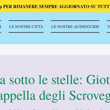
p PER RIMANERE SEMPRE AGGIORNATO SU TUTTI
I
LE NOSTRE CITTÀ
LE NOSTRE AUDIOGUIDE
V
 sotto le stelle: Giot
ppella degli Scrove