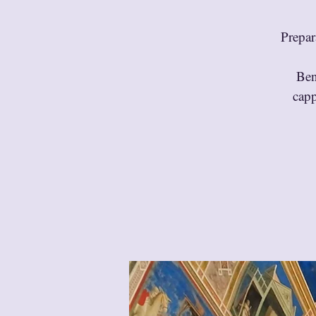
Prepar
Ben
capp