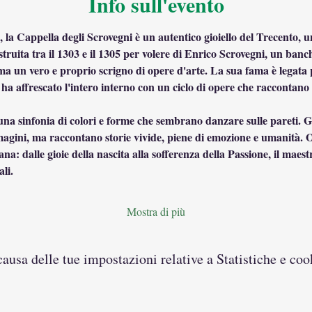
Info sull'evento
la Cappella degli Scrovegni è un autentico gioiello del Trecento, 
ostruita tra il 1303 e il 1305 per volere di Enrico Scrovegni, un banc
 ma un vero e proprio scrigno di opere d'arte. La sua fama è legata 
ha affrescato l'intero interno con un ciclo di opere che raccontano la
una sinfonia di colori e forme che sembrano danzare sulle pareti. Gl
gini, ma raccontano storie vivide, piene di emozione e umanità. Og
na: dalle gioie della nascita alla sofferenza della Passione, il maest
li.
Mostra di più
usa delle tue impostazioni relative a Statistiche e coo