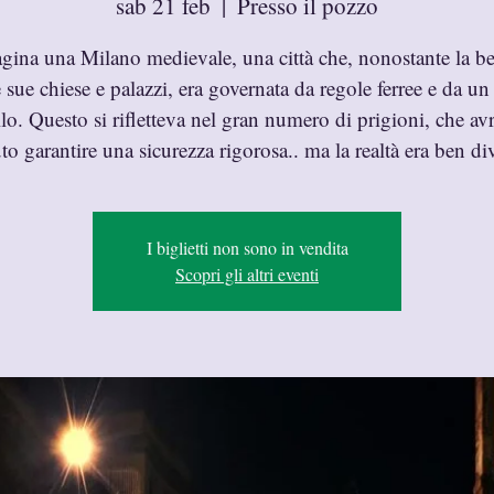
sab 21 feb
  |  
Presso il pozzo
ina una Milano medievale, una città che, nonostante la be
e sue chiese e palazzi, era governata da regole ferree e da un 
lo. Questo si rifletteva nel gran numero di prigioni, che a
o garantire una sicurezza rigorosa.. ma la realtà era ben di
I biglietti non sono in vendita
Scopri gli altri eventi