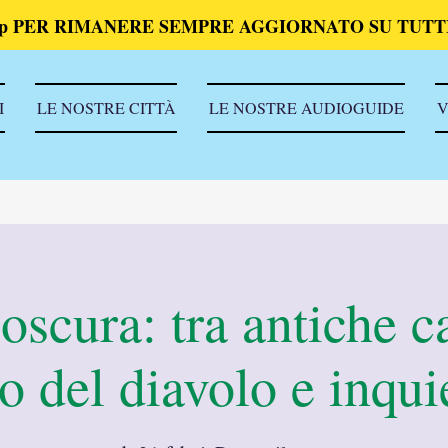
p PER RIMANERE SEMPRE AGGIORNATO SU TUTTI
I
LE NOSTRE CITTÀ
LE NOSTRE AUDIOGUIDE
V
scura: tra antiche ca
o del diavolo e inqui