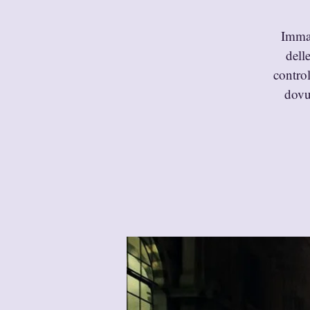
Immag
dell
control
dovut