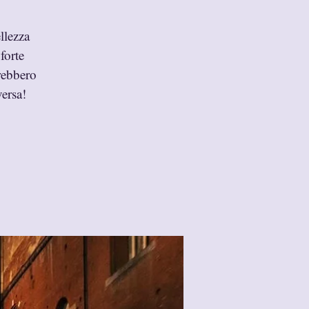
llezza
forte
vrebbero
versa!