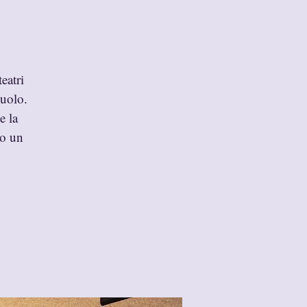
eatri
suolo.
e la
to un