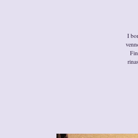
I bo
venne
Fin
rina