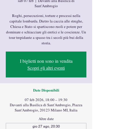
sab 07 feb
  |  
Davanti alla Basilica di
Sant'Ambrogio
Roghi, persecuzioni, torture e processi nella
capitale lombarda. Dietro la caccia alle streghe,
Chiesa e Stato si spartiscono ruoli e potere per
dominare e schiacciare gli eretici e le coscienze. Un
tour trepidante a spasso tra i secoli più bui della
storia.
I biglietti non sono in vendita
Scopri gli altri eventi
Date Disponibili
07 feb 2026, 18:00 – 19:30
Davanti alla Basilica di Sant'Ambrogio, Piazza
Sant'Ambrogio, 20123 Milano MI, Italia
Altre date
gio 27 ago, 20:30