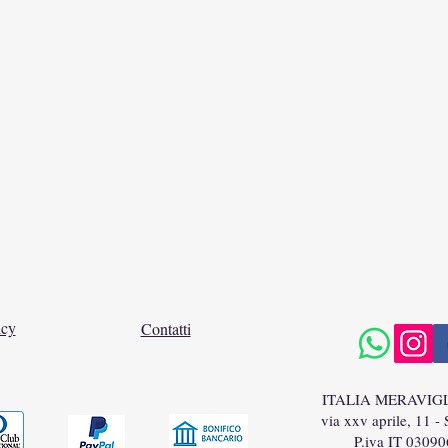
icy
Contatti
ITALIA MERAVIG
via xxv aprile, 11 -
P.iva IT 0309