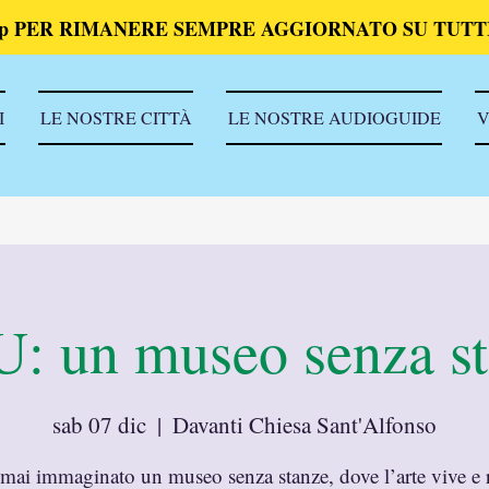
p PER RIMANERE SEMPRE AGGIORNATO SU TUTTI
I
LE NOSTRE CITTÀ
LE NOSTRE AUDIOGUIDE
V
: un museo senza st
sab 07 dic
  |  
Davanti Chiesa Sant'Alfonso
mai immaginato un museo senza stanze, dove l’arte vive e 