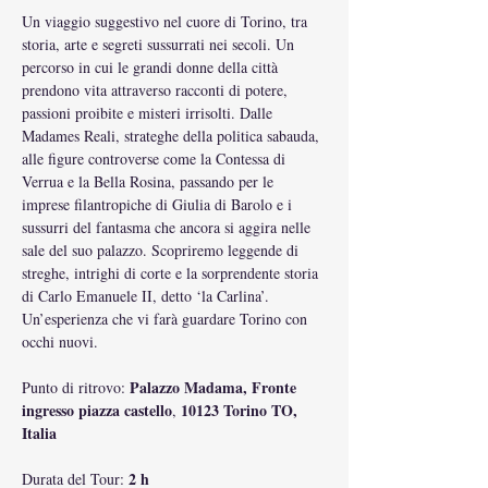
Un viaggio suggestivo nel cuore di Torino, tra 
storia, arte e segreti sussurrati nei secoli. Un 
percorso in cui le grandi donne della città 
prendono vita attraverso racconti di potere, 
passioni proibite e misteri irrisolti. Dalle 
Madames Reali, strateghe della politica sabauda, 
alle figure controverse come la Contessa di 
Verrua e la Bella Rosina, passando per le 
imprese filantropiche di Giulia di Barolo e i 
sussurri del fantasma che ancora si aggira nelle 
sale del suo palazzo. Scopriremo leggende di 
streghe, intrighi di corte e la sorprendente storia 
di Carlo Emanuele II, detto ‘la Carlina’. 
Un’esperienza che vi farà guardare Torino con 
occhi nuovi.
Palazzo Madama, Fronte 
Punto di ritrovo: 
ingresso piazza castello
 10123 Torino TO, 
,
Italia
2 h
Durata del Tour: 