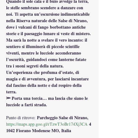
Quando il sole cala e il buio avvolge la terra, 
le stelle sembrano scendere a danzare con 
noi. Ti aspetta un’escursione indimenticabile 
nella Riserva naturale delle Salse di Nirano, 
dove i vulcani di fango borbottano antiche 
storie e il paesaggio lunare si veste di mistero.
Ma sarà la notte a svelare il vero incanto: il 
sentiero si illuminerà di piccole scintille 
viventi, mentre le lucciole accenderanno 
l’oscurità, guidandoci come lanterne fatate 
tra i suoni segreti della natura.
Un’esperienza che profuma d’estate, di 
magia e di avventura, per lasciarsi incantare 
dal fascino della notte e dal respiro della 
terra.
🔦 Porta una torcia… ma lascia che siano le 
lucciole a farti strada.
 Parcheggio Salse di Nirano, 
Punto di ritrovo:
4
https://maps.app.goo.gl/rTzwT3oBr174Xj3CA
1042 Fiorano Modenese MO, Italia