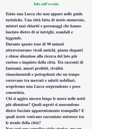
Info sull'evento
Esiste una Lucca che non appare nelle guide 
turistiche. Una città fatta di storie sussurrate, 
misteri mai chiariti e personaggi che hanno 
lasciato dietro di sé intrighi, scandali e 
leggende.
Durante questo tour di 90 minuti 
attraverseremo vicoli antichi, piazze eleganti 
e chiese silenziose alla ricerca del lato più 
curioso e inquieto della città. Tra racconti di 
fantasmi, amori proibiti, rivalità 
rinascimentali e pettegolezzi che un tempo 
correvano tra mercati e salotti nobiliari, 
scopriremo una Lucca sorprendente e poco 
conosciuta.
Chi si aggira ancora lungo le mura nelle notti 
più silenziose? Quali segreti si nascondono 
dietro facciate apparentemente tranquille? E 
quali storie venivano raccontate sottovoce tra 
le strade della città?
Non sarà una semplice visita storica, ma un 