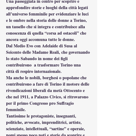
Una passeggiata in centro per scoprire e 
approfondire storie e luoghi della città legati 
all’universo femminile per evidenziare le luci 
e le ombre nella storia delle donne a Torino, 
un tassello che si integra e contribuisce alla 
conoscenza di quella “corsa ad ostacoli” che 
ancora oggi accomuna tutte le donne.
Dal Medio Evo con Adelaide di Susa al 
Seicento delle Madame Reali, che governando 
lo stato Sabaudo in nome dei figli 
contribuirono  a trasformare Torino una 
città di respiro internazionale.
Ma anche le nobili, borghesi o popolane che 
contribuirono a fare di Torino il motore delle 
rivendicazioni liberali da metà Ottocento e 
che nel 1911, a Palazzo Civico, si ritrovarono 
per il primo Congresso pro Suffragio 
femminile.
Tantissime le protagoniste, insegnanti, 
politiche, avvocate, imprenditrici, artiste, 
scienziate, intellettuali, “sartine” e operaie, 
nomi spesso poco noti e storie da scoprire e 