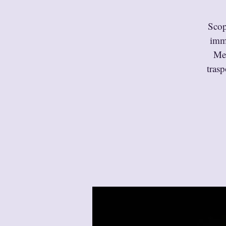
Scop
imme
Men
trasp