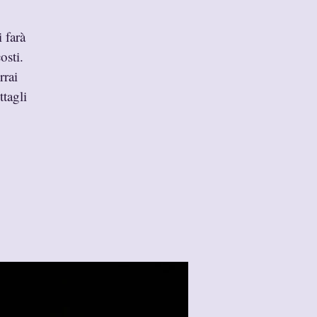
 farà
osti.
rrai
ttagli