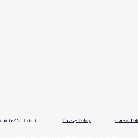
Privacy Policy
Cookie Pol
rmini e Condizioni
Accettiamo tutti i seguenti metodi di pagamento: