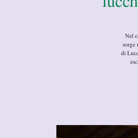
lucc
Nel c
sorge 
di Lucc
esc