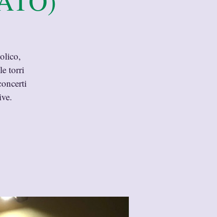
VATO)
olico,
e torri
concerti
ive.