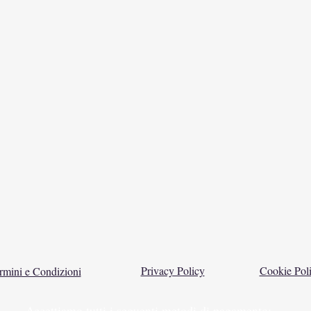
Privacy Policy
Cookie Pol
rmini e Condizioni
Accettiamo tutti i seguenti metodi di pagamento: