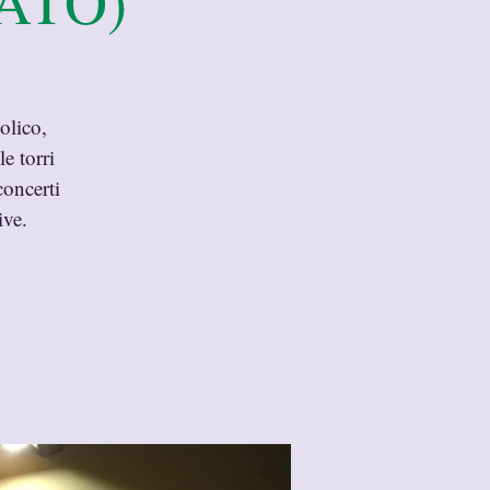
VATO)
olico,
e torri
concerti
ive.