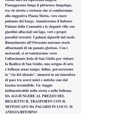
Passeggeremo lungo il pittoresco lungolago, 
tra vie strette e tortuose che ci condurranno 
alla suggestiva Piazza Motta, vero cuore 
pulsante del borgo. Ammireremo il fiabesco 
Palazzo della Comunità e le eleganti ville con 
giardini affacciati sul lago, veri e propri 
paradisi terrestri. I palazzi signorili dal tardo 
Rinascimento all'Ottocento narrano storie 
affascinanti di un passato glorioso. Con i 
motoscafi, ci avventureremo verso 
l'affascinante Isola di San Giulio per visitare 
la Basilica di San Giulio, uno scrigno di arte 
e bellezza senza tempo. Infine, percorreremo 
la "via del silenzio", immersi in un'atmosfera 
di pace tra scorci unici e antiche case dal 
fascino irresistibile. Un viaggio 
indimenticabile nella storia e nella bellezza.
DA AGGIUNGERE AL PREZZO DEL 
BIGLIETTO IL TRASPORTO CON IL 
MOTOSCAFO DA PAGARSI IN LOCO: 5€ 
ANDATA/RITORNO