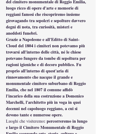
del cimitero monumentale di Reggio Emilia, 
luogo ricco di opere d'arte e memorie di 
reggiani famosi che riscopriremo insieme 
girovagando tra sepolcri e sepolture davvero 
degni di nota, tra curiosità, misteri e 
aneddoti funebri.
Grazie a Napoleone e all'Editto di Saint-
Cloud del 1804 i cimiteri non potevamo più 
trovarsi all'interno delle città, né le chiese 
potevano fungere da tombe di sepoltura per 
ragioni igieniche e di decoro pubblico. Fu 
proprio all'interno di quest'aria di 
rinnovamento che nacque il grande e 
monumentale cimitero suburbano di Reggio 
Emilia, che nel 1807 il comune affidò 
l'incarico della sua costruzione a Domenico 
Marchelli, l'architetto più in voga in quei 
decenni nel capoluogo reggiano, a cui si 
devono tante e numerose opere.
: percorreremo in lungo 
Luoghi che visiteremo
e largo il Cimitero Monumentale di Reggio 
Emilia scoprendo arte, storia, cultura e 