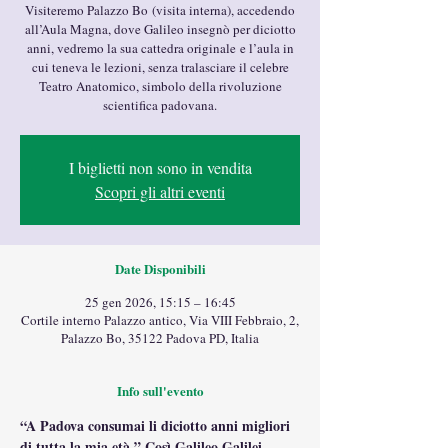
Visiteremo Palazzo Bo (visita interna), accedendo
all’Aula Magna, dove Galileo insegnò per diciotto
anni, vedremo la sua cattedra originale e l’aula in
cui teneva le lezioni, senza tralasciare il celebre
Teatro Anatomico, simbolo della rivoluzione
scientifica padovana.
I biglietti non sono in vendita
Scopri gli altri eventi
Date Disponibili
25 gen 2026, 15:15 – 16:45
Cortile interno Palazzo antico, Via VIII Febbraio, 2,
Palazzo Bo, 35122 Padova PD, Italia
Info sull'evento
“A Padova consumai li diciotto anni migliori 
di tutta la mia età.” Così Galileo Galilei 