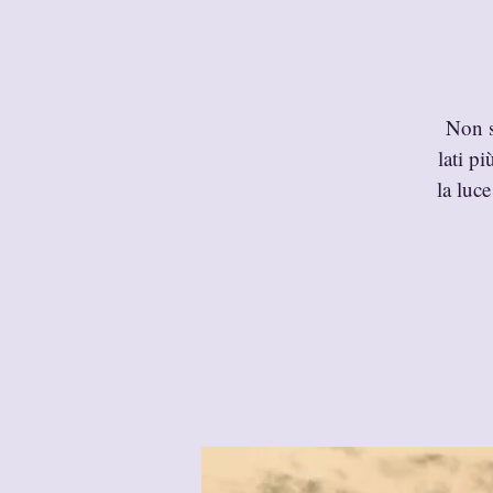
Non s
lati p
la luc