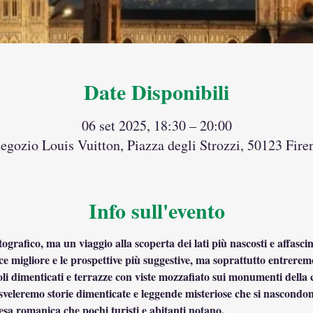
Date Disponibili
06 set 2025, 18:30 – 20:00
egozio Louis Vuitton, Piazza degli Strozzi, 50123 Firen
Info sull'evento
grafico, ma un viaggio alla scoperta dei lati più nascosti e affascin
e migliore e le prospettive più suggestive, ma soprattutto entrerem
coli dimenticati e terrazze con viste mozzafiato sui monumenti della
vi sveleremo storie dimenticate e leggende misteriose che si nascondo
iesa romanica che pochi turisti e abitanti notano.