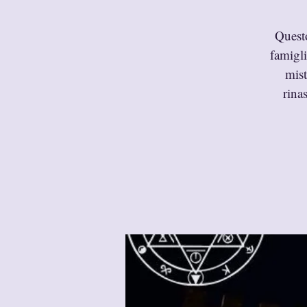
Questo
famigli
mist
rina