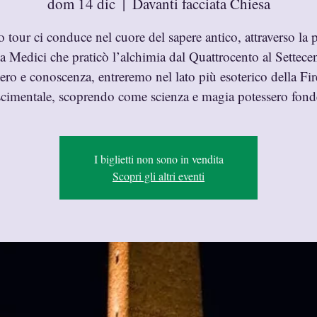
dom 14 dic
  |  
Davanti facciata Chiesa
 tour ci conduce nel cuore del sapere antico, attraverso la 
a Medici che praticò l’alchimia dal Quattrocento al Settece
ero e conoscenza, entreremo nel lato più esoterico della Fi
scimentale, scoprendo come scienza e magia potessero fonde
I biglietti non sono in vendita
Scopri gli altri eventi