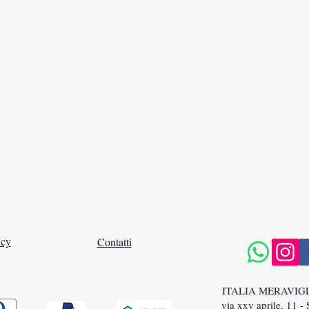
icy
Contatti
ITALIA MERAVIG
via xxv aprile, 11 -