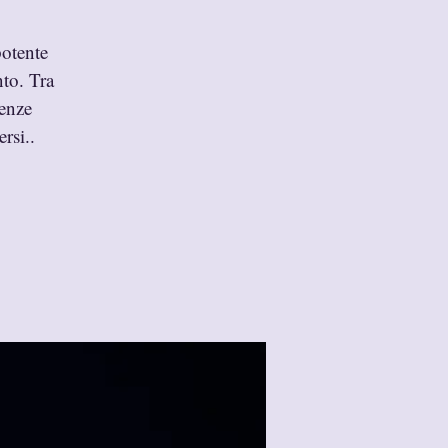
potente
nto. Tra
renze
rsi..