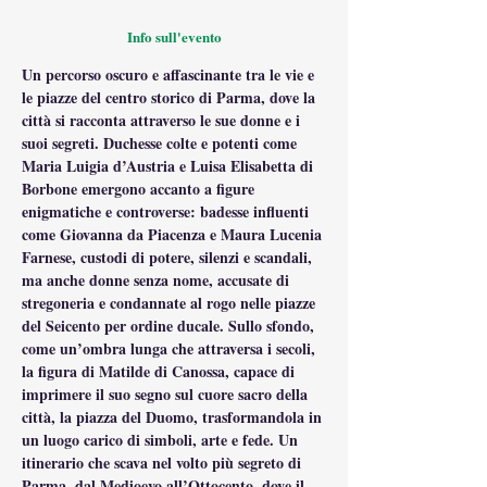
Info sull'evento
Un percorso oscuro e affascinante tra le vie e 
le piazze del centro storico di Parma, dove la 
città si racconta attraverso le sue donne e i 
suoi segreti. Duchesse colte e potenti come 
Maria Luigia d’Austria e Luisa Elisabetta di 
Borbone emergono accanto a figure 
enigmatiche e controverse: badesse influenti 
come Giovanna da Piacenza e Maura Lucenia 
Farnese, custodi di potere, silenzi e scandali, 
ma anche donne senza nome, accusate di 
stregoneria e condannate al rogo nelle piazze 
del Seicento per ordine ducale. Sullo sfondo, 
come un’ombra lunga che attraversa i secoli, 
la figura di Matilde di Canossa, capace di 
imprimere il suo segno sul cuore sacro della 
città, la piazza del Duomo, trasformandola in 
un luogo carico di simboli, arte e fede. Un 
itinerario che scava nel volto più segreto di 
Parma, dal Medioevo all’Ottocento, dove il 