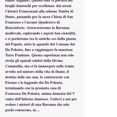
Dante Alighieri. Questo tour ci porterà nei 
luoghi danteschi per eccellenza: dai sereni 
Chiostri Francescani alla solenne Tomba di 
Dante, passando per la sacra Chiesa di San 
Francesco e l'arcano Quadrarco di 
Braccioforte. Attraverseremo la Ravenna 
medievale, esplorando i segreti ben custoditi, 
e ci perderemo tra le antiche eco della piazza 
del Popolo, sotto lo sguardo del Comune dei 
Da Polenta, fino a raggiungere la maestosa 
Torre Pendente. Questa esperienza non solo 
rivela gli episodi celebri della Divina 
Commedia, ma ci fa immergere nelle trame 
avvolte nel mistero della vita di Dante, il 
destino delle sue ossa, le controversie con 
Firenze e le leggende dei Da Polenta, 
terminando con la presunta casa di 
Francesca Da Polenta, anima dannata del V 
canto dell'Inferno dantesco. Unitevi a noi per 
svelare i misteri di una Ravenna che solo 
pochi conoscono, in…