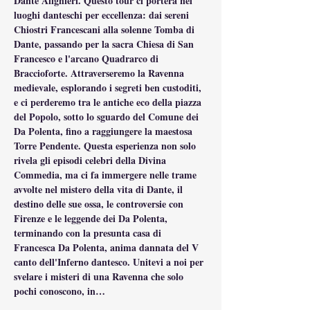
Dante Alighieri. Questo tour ci porterà nei 
luoghi danteschi per eccellenza: dai sereni 
Chiostri Francescani alla solenne Tomba di 
Dante, passando per la sacra Chiesa di San 
Francesco e l'arcano Quadrarco di 
Braccioforte. Attraverseremo la Ravenna 
medievale, esplorando i segreti ben custoditi, 
e ci perderemo tra le antiche eco della piazza 
del Popolo, sotto lo sguardo del Comune dei 
Da Polenta, fino a raggiungere la maestosa 
Torre Pendente. Questa esperienza non solo 
rivela gli episodi celebri della Divina 
Commedia, ma ci fa immergere nelle trame 
avvolte nel mistero della vita di Dante, il 
destino delle sue ossa, le controversie con 
Firenze e le leggende dei Da Polenta, 
terminando con la presunta casa di 
Francesca Da Polenta, anima dannata del V 
canto dell'Inferno dantesco. Unitevi a noi per 
svelare i misteri di una Ravenna che solo 
pochi conoscono, in…