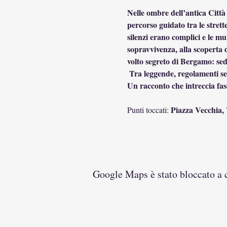
Nelle ombre dell’antica Città
percorso guidato tra le strett
silenzi erano complici e le mu
sopravvivenza, alla scoperta d
volto segreto di Bergamo: sed
 Tra leggende, regolamenti severi e vite sospese, riaffiora la storia sommersa delle donne dimenticate e dei loro clienti illustri. 
Un racconto che intreccia fasc
Piazza Vecchia,
Punti toccati: 
Google Maps è stato bloccato a ca