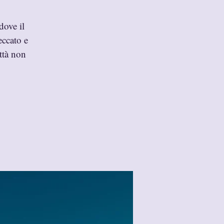
dove il
eccato e
ittà non