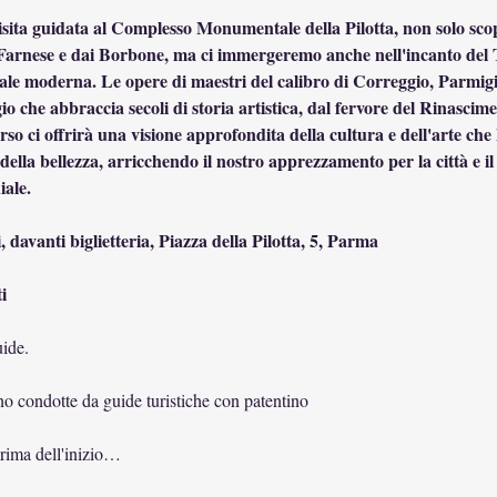
isita guidata al Complesso Monumentale della Pilotta, non solo sco
i Farnese e dai Borbone, ma ci immergeremo anche nell'incanto del 
trale moderna. Le opere di maestri del calibro di Correggio, Parmi
io che abbraccia secoli di storia artistica, dal fervore del Rinascime
so ci offrirà una visione approfondita della cultura e dell'arte c
della bellezza, arricchendo il nostro apprezzamento per la città e il
iale.
i, davanti biglietteria, Piazza della Pilotta, 5, Parma
i
ide. 
ono condotte da guide turistiche con patentino
prima dell'inizio…