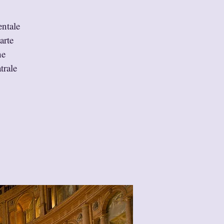
entale
arte
he
trale