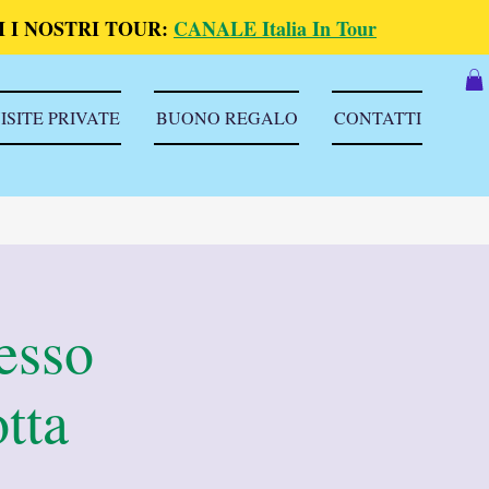
 I NOSTRI TOUR:
CANALE Italia In Tour
ISITE PRIVATE
BUONO REGALO
CONTATTI
esso
tta