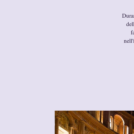
Duran
del
f
nell