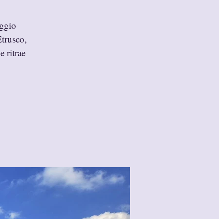
aggio
Etrusco,
 ritrae