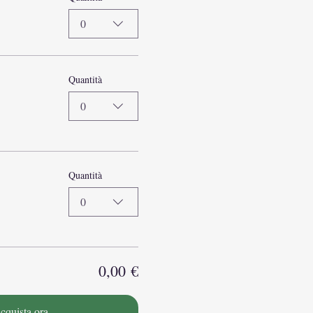
0
Quantità
0
Quantità
0
0,00 €
cquista ora