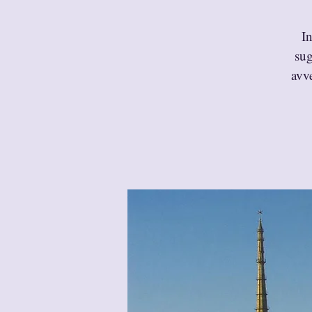
In
sug
avve