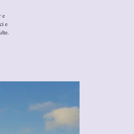
r e
ci e
ulte.