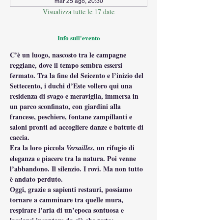
mar 25 ago, 20:30
Visualizza tutte le 17 date
Info sull'evento
C’è un luogo, nascosto tra le campagne 
reggiane, dove il tempo sembra essersi 
fermato. Tra la fine del Seicento e l’inizio del 
Settecento, i duchi d’Este vollero qui una 
residenza di svago e meraviglia, immersa in 
un parco sconfinato, con giardini alla 
francese, peschiere, fontane zampillanti e 
saloni pronti ad accogliere danze e battute di 
caccia.
Era la loro piccola 
, un rifugio di 
Versailles
eleganza e piacere tra la natura. Poi venne 
l’abbandono. Il silenzio. I rovi. Ma non tutto 
è andato perduto.
Oggi, grazie a sapienti restauri, possiamo 
tornare a camminare tra quelle mura, 
respirare l’aria di un’epoca sontuosa e 