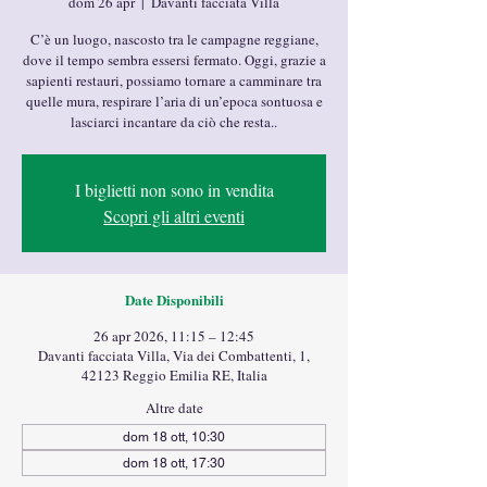
dom 26 apr
  |  
Davanti facciata Villa
C’è un luogo, nascosto tra le campagne reggiane,
dove il tempo sembra essersi fermato. Oggi, grazie a
sapienti restauri, possiamo tornare a camminare tra
quelle mura, respirare l’aria di un’epoca sontuosa e
lasciarci incantare da ciò che resta..
I biglietti non sono in vendita
Scopri gli altri eventi
Date Disponibili
26 apr 2026, 11:15 – 12:45
Davanti facciata Villa, Via dei Combattenti, 1,
42123 Reggio Emilia RE, Italia
Altre date
dom 18 ott, 10:30
dom 18 ott, 17:30