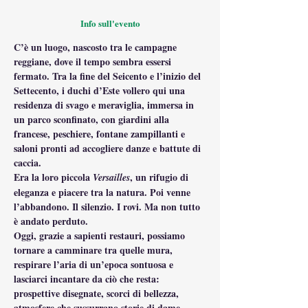
Info sull'evento
C’è un luogo, nascosto tra le campagne 
reggiane, dove il tempo sembra essersi 
fermato. Tra la fine del Seicento e l’inizio del 
Settecento, i duchi d’Este vollero qui una 
residenza di svago e meraviglia, immersa in 
un parco sconfinato, con giardini alla 
francese, peschiere, fontane zampillanti e 
saloni pronti ad accogliere danze e battute di 
caccia.
Era la loro piccola 
, un rifugio di 
Versailles
eleganza e piacere tra la natura. Poi venne 
l’abbandono. Il silenzio. I rovi. Ma non tutto 
è andato perduto.
Oggi, grazie a sapienti restauri, possiamo 
tornare a camminare tra quelle mura, 
respirare l’aria di un’epoca sontuosa e 
lasciarci incantare da ciò che resta: 
prospettive disegnate, scorci di bellezza, 
atmosfere che sussurrano storie di dame, 