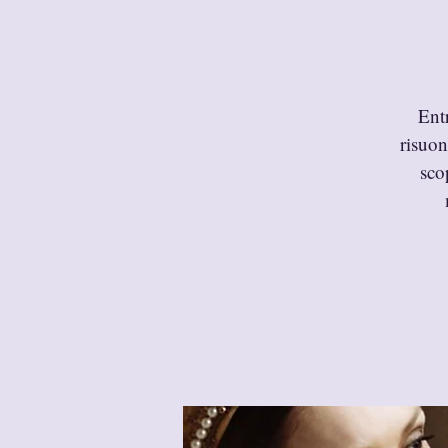
Ent
risuon
scop