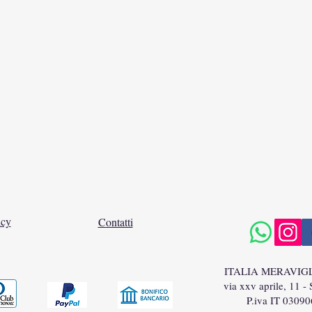
icy
Contatti
ITALIA MERAVIG
via xxv aprile, 11 -
P.iva IT 0309