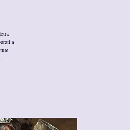
etra
arati a
stute
.