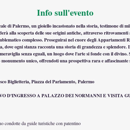
Info sull'evento
le di Palermo, un gioiello incastonato nella storia, testimone di mil
iderà alla scoperta delle sue origini antiche, attraverso ritrovamenti 
mblematico complesso. Proseguirai nel cuore degli Appartamenti Re
, dove ogni stanza racconta una storia di grandezza e splendore. In
eraviglia senza eguali, un luogo dove l'arte si fonde con il divino. S
monumento unico, offrendoti una prospettiva rara e affascinante su
co Biglietteria, Piazza del Parlamento, Palermo
O D'INGRESSO A PALAZZO DEI NORMANNI E VISITA G
ono condotte da guide turistiche con patentino