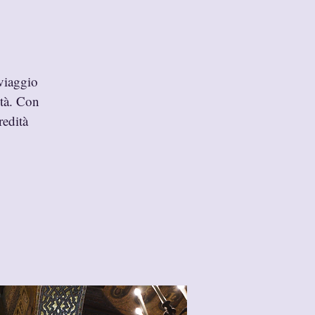
viaggio
ità. Con
redità