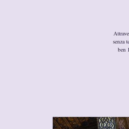
Attrav
senza t
ben 1