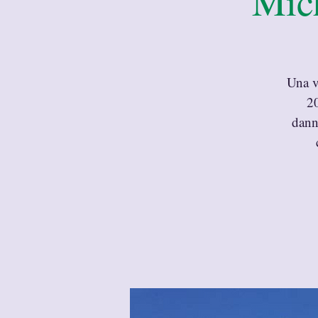
Mic
Una vi
20
dann