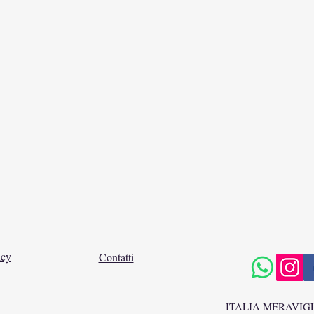
icy
Contatti
ITALIA MERAVIG