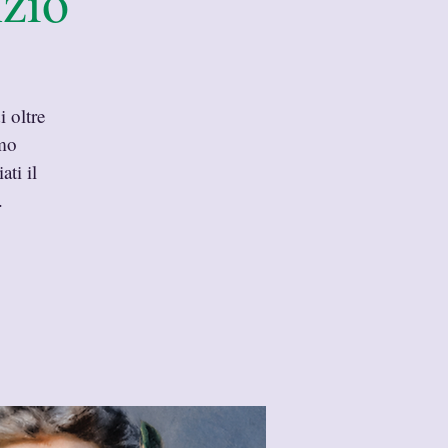
zio”
i oltre
smo
ti il
.