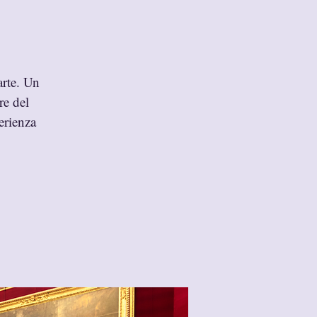
arte. Un
re del
erienza