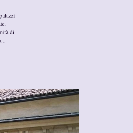
palazzi
te.
nità di
...