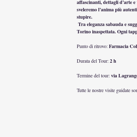
affascinanti, dettagli d’arte 
sveleremo l’anima più autenti
stupire.
 Tra eleganza sabauda e suggestioni d’altri tempi, scopriremo curiosità, aneddoti e simboli nascosti che raccontano una 
Torino inaspettata. Ogni tapp
Farmacia Coll
Punto di ritrovo: 
2 h
Durata del Tour: 
via Lagrang
Termine del tour: 
Tutte le nostre visite guidate s