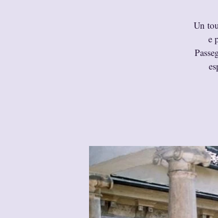
Un tou
e 
Passeg
es